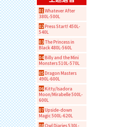
01
Whatever After
380L-500L
02
Press Start! 450L-
540L
03
The Princess in
Black 480L-560L
04
Billy and the Mini
Monsters 510L-570L
05
Dragon Masters
490L-600L
06
Kitty/Isadora
Moon/Mirabelle 500L-
600L
07
Upside-down
Magic 500L-620L
08
Owl Diaries 530L-