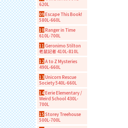
620L
09
Escape This Book!
580L-660L
10
Ranger in Time
610L-700L
11
Geronimo Stilton
老鼠記者 410L-810L
12
A to Z Mysteries
490L-660L
13
Unicorn Rescue
Society 540L-660L
14
Eerie Elementary /
Weird School 430L-
700L
15
Storey Treehouse
500L-700L