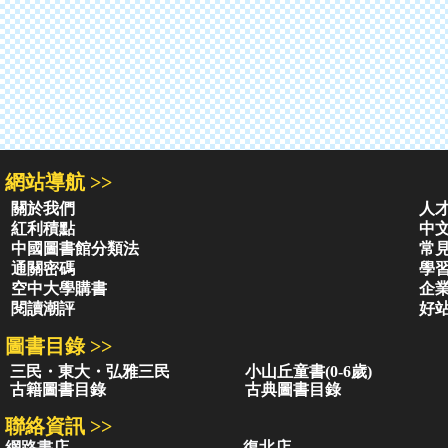
網站導航 >>
關於我們
人
紅利積點
中
中國圖書館分類法
常
通關密碼
學
空中大學購書
企
閱讀潮評
好
圖書目錄 >>
三民・東大・弘雅三民
小山丘童書(0-6歲)
古籍圖書目錄
古典圖書目錄
聯絡資訊 >>
網路書店
復北店