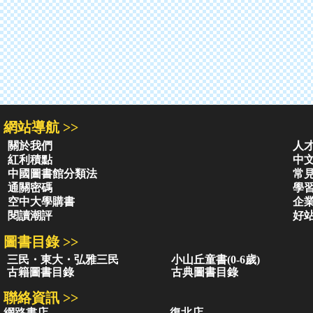
網站導航 >>
關於我們
人
紅利積點
中
中國圖書館分類法
常
通關密碼
學
空中大學購書
企
閱讀潮評
好
圖書目錄 >>
三民・東大・弘雅三民
小山丘童書(0-6歲)
古籍圖書目錄
古典圖書目錄
聯絡資訊 >>
網路書店
復北店