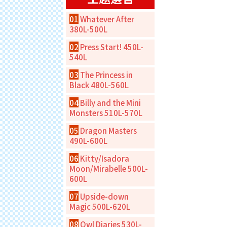
01
Whatever After
380L-500L
02
Press Start! 450L-
540L
03
The Princess in
Black 480L-560L
04
Billy and the Mini
Monsters 510L-570L
05
Dragon Masters
490L-600L
06
Kitty/Isadora
Moon/Mirabelle 500L-
600L
07
Upside-down
Magic 500L-620L
08
Owl Diaries 530L-