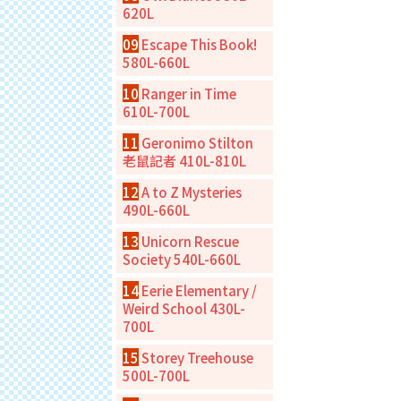
620L
09
Escape This Book!
580L-660L
10
Ranger in Time
610L-700L
11
Geronimo Stilton
老鼠記者 410L-810L
12
A to Z Mysteries
490L-660L
13
Unicorn Rescue
Society 540L-660L
14
Eerie Elementary /
Weird School 430L-
700L
15
Storey Treehouse
500L-700L